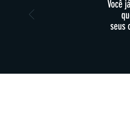
Você j
qu
seus 